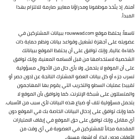
آمنة، إذ يتّخذ موظفونا ومدراؤنا معايير صارمة للالتزام بهذا
المبدأ.‏
تاسعاً: يحتفظ موقع rouwwad.com ببيانات المشتركين في
عضويته على أجهزة تشغيل وقواعد بيانات ونظم حماية ذات
كفاءة عالية، وإنك توافق على أن يحتفظ الموقع ببياناتك
الشخصية لاستخدامها من قبل أقسامه المعنية. وإنك توافق
على أن الموقع لا يتحمل، ولا بأي حال من الأحوال، مسؤولية
تسرب جزء أو كل بيانات العضو المشترك الناتجة عن (دون حصر أو
تقييد) عمليات السطو والتخريب التي يقوم بها المهاجمون
والمتسللون على شبكة الإنترنت. كما وتوافق بأن الموقع لا
يتحمل مسؤولية تلف أو ضياع هذه البيانات لأي سبب من الأسباب.
كما وإنك توافق على إدخال البيانات الخاصة بك في الموقع دون
أي مقابل، وإنك توافق على حق الموقع في إيقاف الامتيازات
المقدمة مجاناً للمشتركين في العضوية في أي وقت من
الأوقات ودون إنذار أو إشعار مسبق.