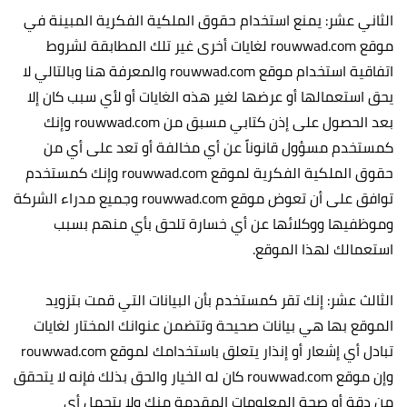
الثاني عشر: يمنع استخدام حقوق الملكية الفكرية المبينة في
موقع rouwwad.com لغايات أخرى غير تلك المطابقة لشروط
اتفاقية استخدام موقع rouwwad.com والمعرفة هنا وبالتالي لا
يحق استعمالها أو عرضها لغير هذه الغايات أو لأي سبب كان إلا
بعد الحصول على إذن كتابي مسبق من rouwwad.com وإنك
كمستخدم مسؤول قانوناً عن أي مخالفة أو تعد على أي من
حقوق الملكية الفكرية لموقع rouwwad.com وإنك كمستخدم
توافق على أن تعوض موقع rouwwad.com وجميع مدراء الشركة
وموظفيها ووكلائها عن أي خسارة تلحق بأي منهم بسبب
استعمالك لهذا الموقع.
الثالث عشر: إنك تقر كمستخدم بأن البيانات التي قمت بتزويد
الموقع بها هي بيانات صحيحة وتتضمن عنوانك المختار لغايات
تبادل أي إشعار أو إنذار يتعلق باستخدامك لموقع rouwwad.com
وإن موقع rouwwad.com كان له الخيار والحق بذلك فإنه لا يتحقق
من دقة أو صحة المعلومات المقدمة منك ولا يتحمل أي