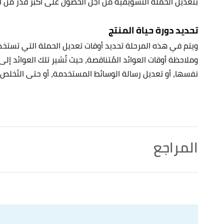
بتَعديل الحملة التسويقية من أجل الحُصول على أكبر قدر من ا
تحديد دورة حياة المنتج
ويتم في هذه المرحلة تحديد أوقات تعديل الحملة التي تستخدمه
وملاحظة أوقات العوائد المُتناقصة، حيث تُشير تلك العوائد إلى 
نفسها، أو تعديل رسالة الوسائط المستخدمة، أو حتى التّخلص 
المراجع
to Market Products In-Store and Online in 6 Steps"
,
↑
fitsmallbusiness
, Retrieved 7/9/2021. Edited.
 To Market A New Product"
,
entrepreneur
, Retrieved
↑