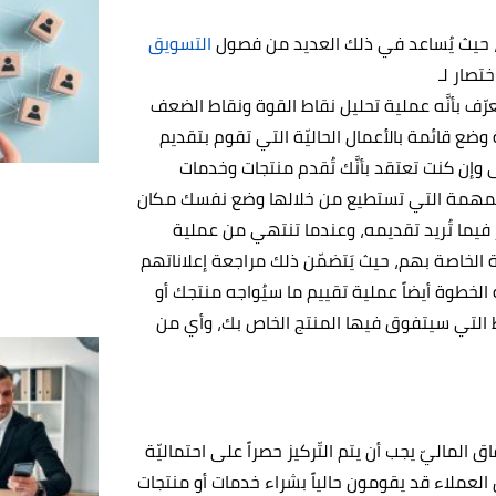
م، حيث يُساعد في ذلك العديد من فصول
التسويق
strengths, weaknesses, opportunit)، الذي يُعرّف بأنَّه عملية تحليل نقاط القوة ونقاط الضعف
ضع قائمة بالأعمال الحاليّة التي تقوم بتقديم
إن كنت تعتقد بأنَّك تُقدم منتجات وخدمات
وة المهمة التي تستطيع من خلالها وضع نفسك مكان
 فيما تُريد تقديمه، وعندما تنتهي من عملية
 الخاصة بهم، حيث يَتضمّن ذلك مراجعة إعلاناتهم
الخطوة أيضاً عملية تقييم ما سيُواجه منتجك أو
ط التي سيتفوق فيها المنتج الخاص بك، وأي من
 الماليّ يجب أن يتم التّركيز حصراً على احتماليّة
العملاء قد يقومون حالياً بشراء خدمات أو منتجات