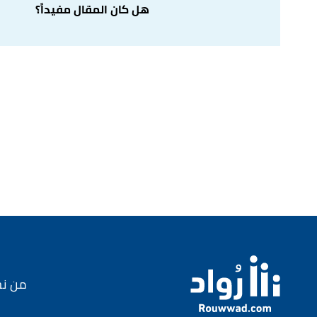
7/9/2021. Edited.
هل كان المقال مفيداً؟
أ
ب
Tips for Launching a New Product"
,
entrepreneur
,
^
Retrieved 7/9/2021. Edited.
من ن