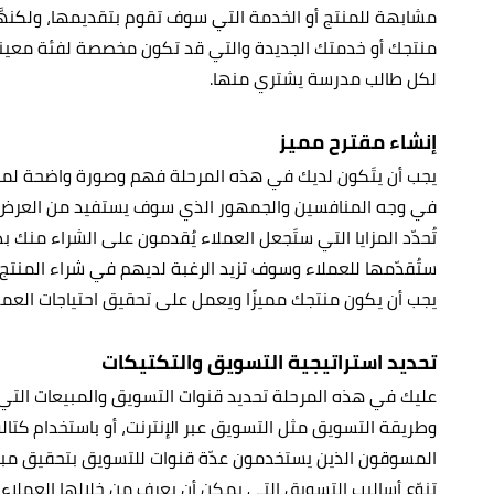
مشابهة للمنتج أو الخدمة التي سوف تقوم بتقديمها، ولكنهَّم
منتجك أو خدمتك الجديدة والتي قد تكون مخصصة لفئة معين
لكل طالب مدرسة يشتري منها.
إنشاء مقترح مميز
يجب أن يتَكون لديك في هذه المرحلة فهم وصورة واضحة لما
في وجه المنافسين والجمهور الذي سوف يستفيد من العرض ا
تُحدّد المزايا التي ستَجعل العملاء يُقدمون على الشراء منك بد
ستُقدّمها للعملاء وسوف تزيد الرغبة لديهم في شراء المنتج أو
يجب أن يكون منتجك مميزًا ويعمل على تحقيق احتياجات العمل
تحديد استراتيجية التسويق والتكتيكات
عليك في هذه المرحلة تحديد قنوات التسويق والمبيعات الت
وطريقة التسويق مثل التسويق عبر الإنترنت، أو باستخدام كتالو
المسوقون الذين يستخدمون عدّة قنوات للتسويق بتحقيق مبيع
تنوّع أساليب التسويق التي يمكن أن يعرف من خلالها العملاء 