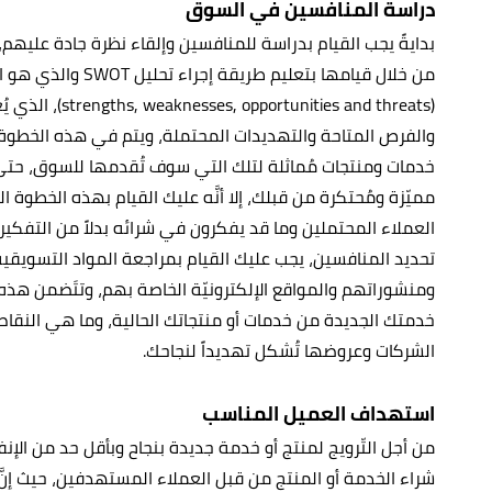
دراسة المنافسين في السوق
بدايةً يجب القيام بدراسة للمنافسين وإلقاء نظرة جادة عليه
من خلال قيامها بتعليم طريقة إجراء تحليل SWOT والذي هو اختصار لـ
(ies and threats
والفرص المتاحة والتهديدات المحتملة، ويتم في هذه الخطوة و
خدمات ومنتجات مُماثلة لتلك التي سوف تُقدمها للسوق، حتى و
مميّزة ومُحتكرة من قبلك، إلا أنَّه عليك القيام بهذه الخط
العملاء المحتملين وما قد يفكرون في شرائه بدلاً من التفكير
تحديد المنافسين، يجب عليك القيام بمراجعة المواد التسويقية
ومنشوراتهم والمواقع الإلكترونيّة الخاصة بهم، وتتَضمن هذه 
خدمتك الجديدة من خدمات أو منتجاتك الحالية، وما هي النقا
الشركات وعروضها تُشكل تهديداً لنجاحك.
استهداف العميل المناسب
من أجل التّرويج لمنتج أو خدمة جديدة بنجاح وبأقل حد من الإنفاق
شراء الخدمة أو المنتج من قبل العملاء المستهدفين، حيث إنَّ 