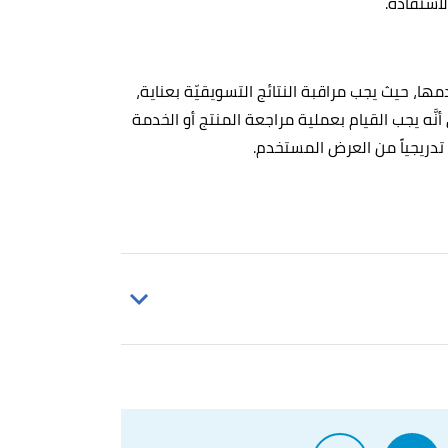
لاستفادة.
ا، حيث يجب مراقبة النتائج التسويقيّة بعناية،
أنَّه يجب القيام بعملية مراجعة المنتج أو الخدمة
تدريجياً من العرض المستخدم.
Brigitte Hodge (27/8/2021),
"How 
Tamara Monosoff (29/5/2007),
"How