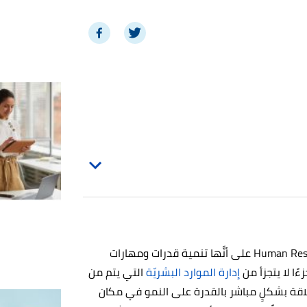
يتم تعريف تنمية الموارد البشريّة Human Resource Development (HRD) على أنَّها تنمية قدرات ومهارات
ءًا لا يتجزأ من
إدارة الموارد البشريّة
التي يتم من
علاقة بشكلٍ مباشر بالقدرة على النمو في مكان