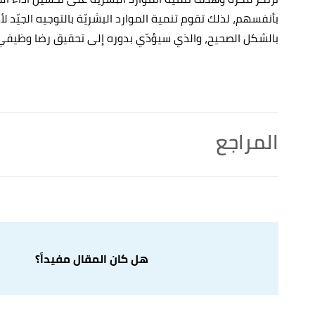
بأنفسهم، لذلك تقوم تنمية الموارد البشريّة بالتوجيه الجيّد 
بالشكل الصحيح، والذي سيؤدّي بدوره إلى تحقيق رضا وظيف
المراجع
,
online counseling programs
,
"Human Resource Management (HRM) vs. Development (HRD)"
↑
Retrieved 5/9/2021. Edited.
lopment: Definition & Importance"
,
study
, Retrieved
↑
5/9/2021. Edited.
هل كان المقال مفيداً؟
f HRD"
,
wall street mojo
, Retrieved 5/9/2021. Edited.
↑