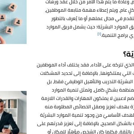
وعادةً ما يتم هذا الأمر من خلال عقد ورشات
لٍ عام، ويتم إعطاء مهمة متابعة الموظفين،
قدم في مجال عملهم أو ما يُعرف بالتطور
ق الموارد البشريّة؛ حيث يشمل فريق الموارد
[١]
برامج التنمية.
ّة؟
ر الذي تتركه على الأداء، فقد يختلف أداء الموظفين
 التي يمتلكونها، بالإضافة إلى تحديد المشكلات
البشريّة التدريب والتأهيل الوظيفيّ فقط، بل
لمنظمة بشكلٍ كامل، وتمثل تنمية الموارد
م لاعبين لا يملكون المهارات والقدرات اللازمة
تمرّة بهدف تعزيز وصقل الخصائص المطلوبة منه
هدف الأساسيّ من وجود تنمية الموارد البشريّة
بالشكل الصحيح، بالإضافة إلى تعزيز قدرتهم على
 بالثقة، فكلما كان الشخص مؤهلًا للمكان أو