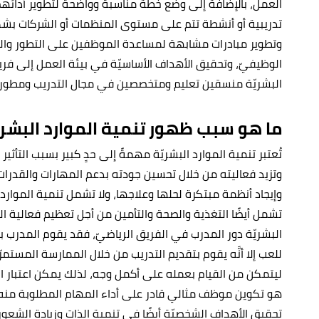
العمل، بالإضافة إلى وضع خطة مناسبة وواضحة لتطوير أدائهم، 
تدريبية أو أنشطة تتم على مستوى المنظمات أو الشركات بشك
وتطوير مبادرات مشابهة لمساعدة الموظفين على التطور والت
الوظيفيّ، وتحقيق الأهداف الأساسيّة في بيئة العمل إلى فري
البشريّة منسقين تعليم ومتخصصين في مجال التدريب ومطوري 
ما هو سبب ظهور تنمية الموارد البشري
تُعتبر تنمية الموارد البشريّة مهمةً إلى حدٍ كبير بسبب التأثي
وتزيد فعاليته من خلال تحسين جودته بدعم المهارات والقدرات
وإيجاد أنظمة مبتكرة لحلها وعلاجها، ولا تشمل تنمية الموارد 
تشمل أيضًا التغذية والصحة والتأمين من أجل تعظيم فعالية ا
البشريّة دور المدرب في الفريق الرياضيّ، فقد يقوم المدرب بض
للعب إلا أنَّه يقوم بتقديم التدريب من خلال الممارسة المس
ليتمكن من القيام بعمله على أكمل وجه، لذلك يمكن اعتبار ال
هو تكوين موظف مثالي قادر على أداء المهام المطلوبة منه 
تحقيق الأهداف الشخصيّة أيضًا في تنمية الذات وزيادة الشعور