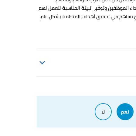
لأداء الموظفين وتوفير البيئة المناسبة للعمل لهم
يّ يساهم في تحقيق أهداف المنظمة بشكل عام.
Katryn Stewart,
"Human Resource Deve
نعم
لا
Madhuri Thakur,
"Full Form o