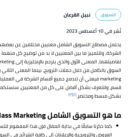
نبيل القرعان
التسويق
نُشر في 10 أغسطس 2023
يحتمل مصطلح التسويق الشامل معنيين مختلفين عن بعضهما
الشركة، وللتمييز ما بين المعنيين لا بد من توضيح كل منهم
السوق بالكامل من خلال حملات الترويج، بينما المعنى الثاني و
marketing فيعني أن تندمج جميع أقسام الشركة في ال
قسم، وللتعرف بشكل أفضل على كل من المعنيين، سنستكمل 
[٢]
[١]
بشكل مبسط ومختصر.
ما هو التسويق الشامل Mass Marketing؟
كما ذكرنا سابقًا في بداية المقال فإن هذا المفهوم لل
العروض والترويجية والإعلانات إلى كافة الشرائح في الس