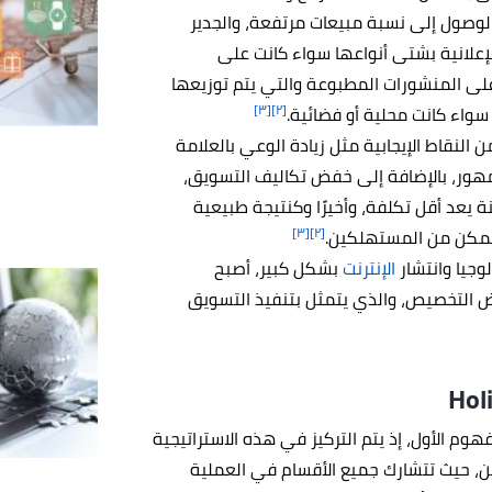
لوصول إلى نسبة مبيعات مرتفعة، والجدير
لإعلانية بشتى أنواعها سواء كانت على
 غلى المنشورات المطبوعة والتي يتم توزيعها
[٣]
[٢]
 سواء كانت محلية أو فضائية.
لنقاط الإيجابية مثل زيادة الوعي بالعلامة
مهور، بالإضافة إلى خفض تكاليف التسويق،
 يعد أقل تكلفة، وأخيرًا وكنتيجة طبيعية
[٣]
[٢]
 ممكن من المستهلكين.
وجيا وانتشار
الإنترنت
بشكل كبير، أصبح
 التخصيص، والذي يتمثل بتنفيذ التسويق
Hol
م الأول، إذ يتم التركيز في هذه الاستراتيجية
ين، حيث تتشارك جميع الأقسام في العملية