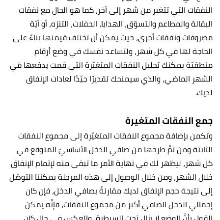
النفقات التي تتغير من شهر إلى آخر، كما هو الحال مع نفقات
البقالة والمطاعم والتسوّق، الهدايا، الحفلات، التنزه، أو أيّة
مصروفات ونفقات أخرى، حيث يمكن أن تختلف قيمتها بناءً على
الحاجة لها في كل شهر، ولتساعد نفسك في وضع أرقام
منطقيّة يمكنك تحليل النفقات المتغيّرة التي قمت بدفعها في
الشهر الماضي، والذي سيمنحك تقديرًا جيّدًا لعادات الإنفاق
لديك.
جمع النفقات المتغيرة
وتكمن بإضافة مجموع النفقات المتغيّرة إلى مجموع النفقات
الثابتة ومن ثمَّ طرحها من صافي الدخل الأساسيّ المتوقع في
كل شهر، ليظهر لك في نهاية الأمر ما تبقى منه لإتمام الإنفاق
خلال الشهر، ومن خلال الوصول إلى هذه المرحلة يمكننا التوصّل
إلى نتيجة حجم الإنفاق لديك مقارنةً بصافي الدخل، فإن كان
إجمالي الدخل الصافي أكبر من مجموع النفقات، فإنَّه يمكن
القول بأنَّ الوضع لا يزال تحت السيطرة، والعكس في حال كان