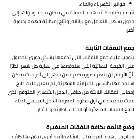
فواتير الكهرباء والماء.
ثمَّ قم بكتابة كافّة هذه النفقات في مكان محدد وحوّلها إلى
جدول يسهل التعامل مع بياناته، وتتاح إمكانيّة فهمه بصورة
أكبر.
جمع النفقات الثابتة
يتوجب عليك جمع النفقات التي تدفعها بشكلٍ دوريّ للحصول
على القيمة النهائيّة التي ستدفعها في نهاية كل شهر، نظرًا
لأنَّ الأرقام لن تتغيّر بصورة كبيرة من شهر إلى آخر حيث يمكن
استخدامها كأساس للميزانيّة الشهريّة، ثم يتعين عليك طرح
إجمالي نفقاتك الثابتة من صافي الدخل الشهريّ المتوقع الذي
قمت بتحديده في أول خطوة؛ لمعرفة الدخل المتبقي لديك
لدفع النفقات المتغيّرة أو الحالات الطارئة والادّخار.
وضع قائمة بكافة النفقات المتغيرة
تحتاج في هذه المرحلة إلى إنشاء قائمة أخرى تدوّن بها كافّة