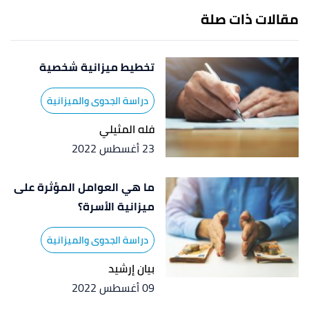
مقالات ذات صلة
,
better money habits bank of
"Creating a budget"
↑
america
, Retrieved 9/10/2021. Edited.
تخطيط ميزانية شخصية
دراسة الجدوى والميزانية
فله المثيلي
23 أغسطس 2022
ما هي العوامل المؤثرة على
ميزانية الأسرة؟
دراسة الجدوى والميزانية
بيان إرشيد
09 أغسطس 2022