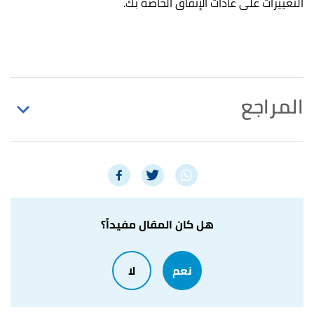
التغييرات على عادات الإنفاق الخاصة بك.
المراجع
"Personal Budget: What Is It And Why Do I Need
↑
One"
,
rocket hq
, 11/4/2021, Retrieved 9/10/2021.
Edited.
AKHILESH GANTI (18/3/2021),
"Budget"
,
↑
هل كان المقال مفيداً؟
investopedia
, Retrieved 9/10/2021. Edited.
نعم
لا
"How to make a personal budget in 8 easy steps—
↑
plus tips for actually using it"
,
bungalow
, 11/1/2021,
Retrieved 9/10/2021. Edited.